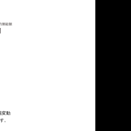
場変動
す。