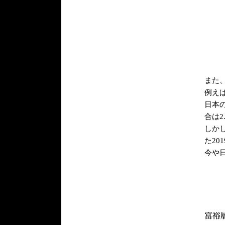
また
例え
日本
合は2
しかし
た20
今や日