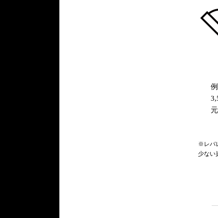
例
3
元
※レバ
少ない