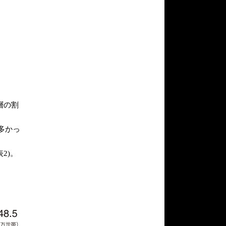
層の割
多かっ
2)。