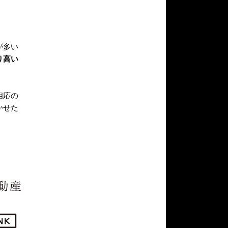
が多い
り高い
相応の
かせた