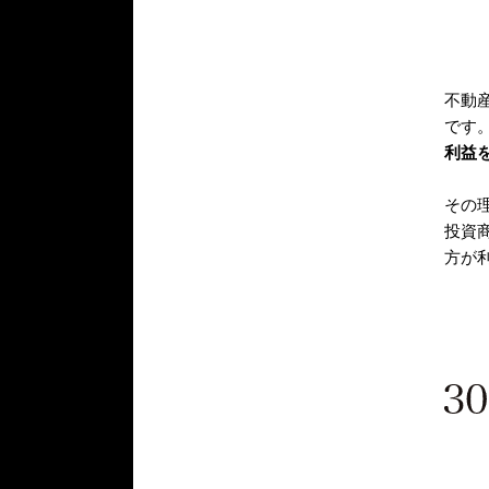
不動
です
利益
その
投資
方が